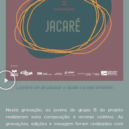
Lembre-se de pausar o áudio na tela anterior.
Nesta gravação, os jovens do grupo B do projeto
realizaram esta composição e arranjo coletivo. As
gravações, edições e mixagem foram realizadas com