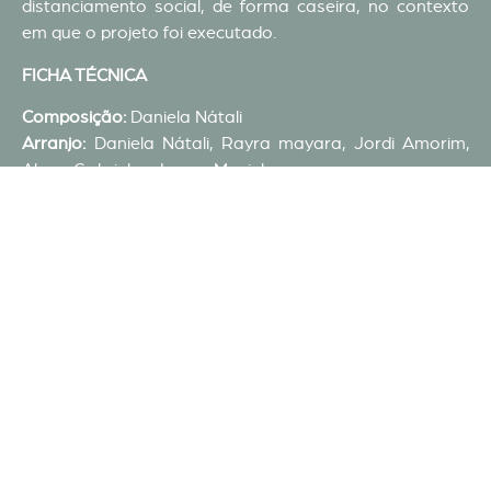
distanciamento social, de forma caseira, no contexto
em que o projeto foi executado.
FICHA TÉCNICA
Composição:
Daniela Nátali
Arranjo:
Daniela Nátali, Rayra mayara, Jordi Amorim,
Alana Gabriela e Lucas Maciel
Clarineta:
Daniela Nátali
Cavaquinho:
Rayra Mayara
Violão:
Jordi Amorim
Pandeiro:
Alana Gabriela
Shake:
Lucas Maciel